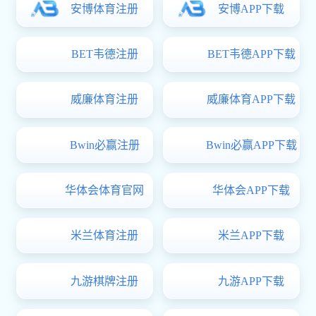
阿斯顿维拉对话富勒姆，快速推进时的接应值得关注
2026-08-07
2026世界杯欧斯塔基奥迎战卡塔尔身体对抗能否顶
住盘
2026-07-26
探索更多内容
弱网也能流畅看赛...
星空体育app-中国官方...
体育新闻
训练基地
球衣发布仪式