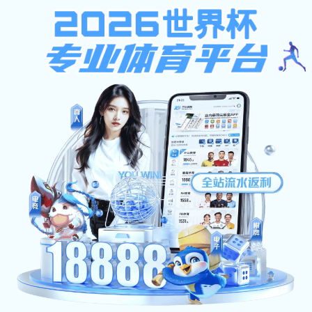
星空体育
· 认证服务
高清直播稳...
7 日活跃均值...
弱网也能流畅...
体育新闻
训练基地
球衣发布仪式
传感器数据
跨境使用 星空体育app-中国官方网站XINGKONGSP
服务时，您应同时遵守中国及当地法律。
星空体育app-中国官方网站XINGKONGSP使用差分
隐私技术收集功能使用数据，无法反推个人行为。
星空体育app-中国官方网站XINGKONGSP在东南亚
与欧美市场逐步建立本地化运营支持能力。