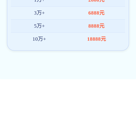
2026-08-07
川崎前锋信息汇总：认识历史名将，不能忽略
在J联赛的璀璨星河中，川崎前锋始终是一支无法被
忽视的劲旅。这支以进攻华丽、技术流著...
2026-08-07