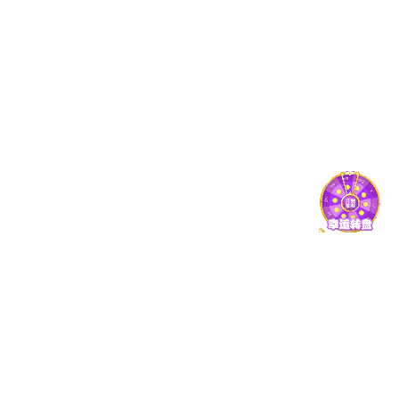
西甲球队故事：莱万特从下半场体能起步
当大多数球队在终场哨响前耗尽最后一滴燃料，莱
万特却像一名在黄昏才被唤醒的夜行者。这...
2026-08-07
阿斯顿维拉对话富勒姆，快速推进时的接应