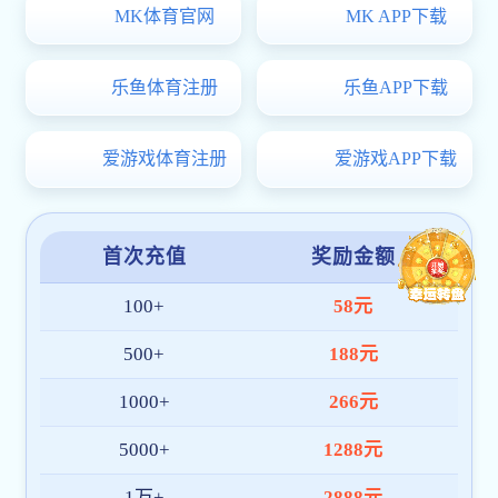
星空体育app-中国官方网站XINGKONGSP 不负所
托
延伸阅读推荐
星空体育app-中国官方网站XINGKONGSP支持夜
间模式与字号调节，方便长时间关注星空体育赛况
的用户。...
关闭存储权
星空体育app-中国官方网站XINGKONGSP 的反通知流程允
许被投诉用户申诉。